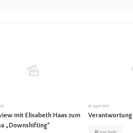
013
16. April 2012
view mit Elisabeth Haas zum
Verantwortung
a „Downshifting“
Lese mehr