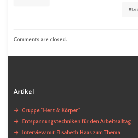
Le
Comments are closed.
Artikel
→
Gruppe "Herz & Körper"
→
Entspannungstechniken für den Arbeitsalltag
→
Interview mit Elisabeth Haas zum Thema