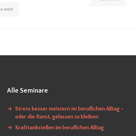
se mehr
Alle Seminare
→
Stress besser meistern im beruflichen Alltag –
oder die Kunst, gelassen zu bleiben
→
Krafttankstellen im beruflichen Alltag